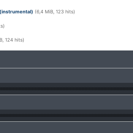
 (instrumental)
(6,4 MiB, 123 hits)
ts)
B, 124 hits)