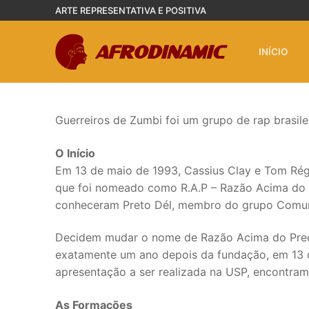
Pular
ARTE REPRESENTATIVA E POSITIVA
para
o
INÍCIO
conteúdo
Guerreiros de Zumbi foi um grupo de rap brasile
O Início
Em 13 de maio de 1993, Cassius Clay e Tom Rég
que foi nomeado como R.A.P – Razão Acima do Pr
conheceram Preto Dél, membro do grupo Comun
Decidem mudar o nome de Razão Acima do Preconc
exatamente um ano depois da fundação, em 13 d
apresentação a ser realizada na USP, encontr
As Formações