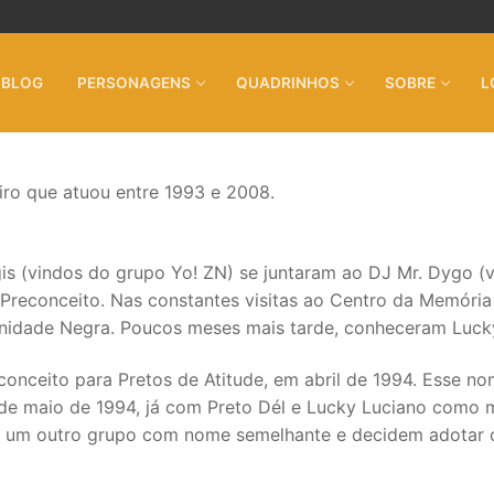
BLOG
PERSONAGENS
QUADRINHOS
SOBRE
L
iro que atuou entre 1993 e 2008.
is (vindos do grupo Yo! ZN) se juntaram ao DJ Mr. Dygo (
econceito. Nas constantes visitas ao Centro da Memória e
idade Negra. Poucos meses mais tarde, conheceram Lucky
eito para Pretos de Atitude, em abril de 1994. Esse nome
e maio de 1994, já com Preto Dél e Lucky Luciano como m
am um outro grupo com nome semelhante e decidem adotar 