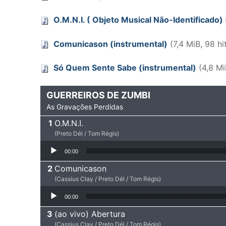
O.M.N.I. ( Objeto Musical Não-Identificado)
Comunicason (instrumental)
(7,4 MiB, 98 hi
Só Quem Sente Sabe (instrumental)
(4,8 Mi
GUERREIROS DE ZUMBI
As Gravações Perdidas
O.M.N.I.
(Preto Dél / Tom Régis)
Tocador de áudio
00:00
Comunicason
(Cassius Clay / Preto Dél / Tom Régis)
Tocador de áudio
00:00
(ao vivo) Abertura
(Cassius Clay / Preto Dél / Tom Régis)