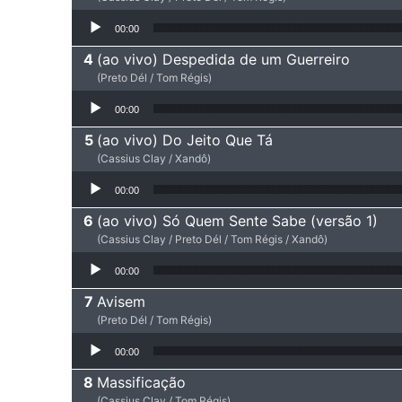
Tocador de áudio
00:00
(ao vivo) Despedida de um Guerreiro
(Preto Dél / Tom Régis)
Tocador de áudio
00:00
(ao vivo) Do Jeito Que Tá
(Cassius Clay / Xandô)
Tocador de áudio
00:00
(ao vivo) Só Quem Sente Sabe (versão 1)
(Cassius Clay / Preto Dél / Tom Régis / Xandô)
Tocador de áudio
00:00
Avisem
(Preto Dél / Tom Régis)
Tocador de áudio
00:00
Massificação
(Cassius Clay / Tom Régis)