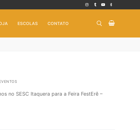
OJA
ESCOLAS
CONTATO
Pesquisar por:
EVENTOS
mos no SESC Itaquera para a Feira FestErê –