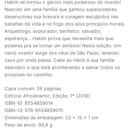
original
atual
Hakim se tornou o garoto mais poderoso do mundo!
era:
é:
Nascido em uma família que ganhou superpoderes,
R$20,00.
R$15,00.
desenvolveu sua bravura e coragem esculpidos nas
batalhas da vida e no fogo dos seus princípios morais.
Arqueólogo, explorador, benfeitor, salvador,
esperança… Hakim prova que necessita mais que
poderes pra se tornar um símbolo! Nesta edição: Um
navio voador surge dos céus de São Paulo, levando
caos por onde passa. Cabe ao Herói e sua família
descobrir o que está acontecendo e salvar todos os
possíveis no caminho.
Capa comum: 26 páginas
Editora: Afrodinamic; Edição: 1ª (2018)
ISBN-10: 8554859014
ISBN-13: 978-8554859015
Dimensões da embalagem: 22 x 15 x 1 cm
Peso de envio: 99,8 g