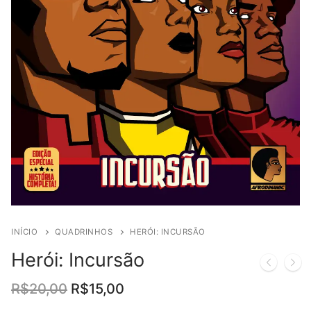
INÍCIO
QUADRINHOS
HERÓI: INCURSÃO
Herói: Incursão
O
O
R$
20,00
R$
15,00
preço
preço