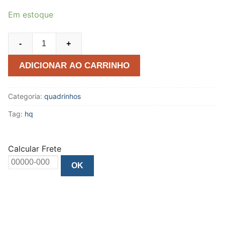
Em estoque
Herói:
-
+
Incursão
quantidade
ADICIONAR AO CARRINHO
Categoria:
quadrinhos
Tag:
hq
Calcular Frete
OK