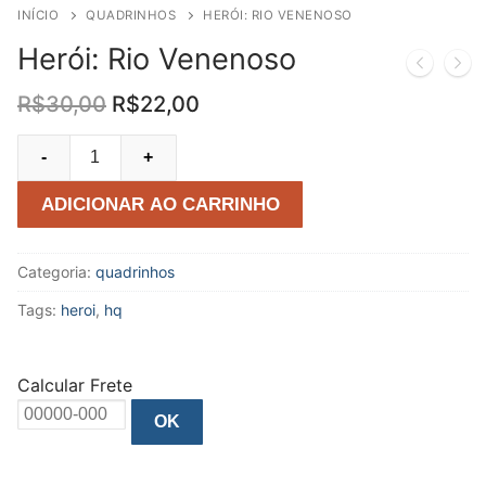
INÍCIO
QUADRINHOS
HERÓI: RIO VENENOSO
Herói: Rio Venenoso
O
O
R$
30,00
R$
22,00
preço
preço
original
atual
Herói:
-
+
era:
é:
Rio
R$30,00.
R$22,00.
Venenoso
ADICIONAR AO CARRINHO
quantidade
Categoria:
quadrinhos
Tags:
heroi
,
hq
Calcular Frete
OK