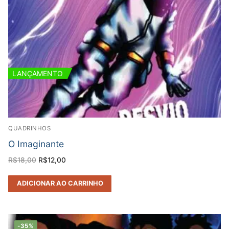
LANÇAMENTO
QUADRINHOS
O Imaginante
O
O
R$
18,00
R$
12,00
preço
preço
original
atual
era:
é:
ADICIONAR AO CARRINHO
R$18,00.
R$12,00.
-35%