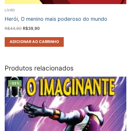
LIVRO
Herói, O menino mais poderoso do mundo
O
O
R$
44,90
R$
39,90
preço
preço
original
atual
era:
é:
ADICIONAR AO CARRINHO
R$44,90.
R$39,90.
Produtos relacionados
-33%